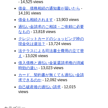
- 14,525 views
借金、債務相続の通知書が届いたら
-
14,191 views
借金も相続されます
- 13,903 views
過払い金請求のご相談・ご依頼に必要
なもの
- 13,818 views
クレジットカードのショッピング枠の
現金化は違法？
- 13,724 views
法テラスによる司法書士費用の立て替
え
- 13,026 views
借入債務と過払い金返還請求権の消滅
時効の違い
- 13,023 views
カード、契約書が無くても過払い金請
求できるのか
- 12,092 views
自己破産後の過払い請求
- 12,015
views