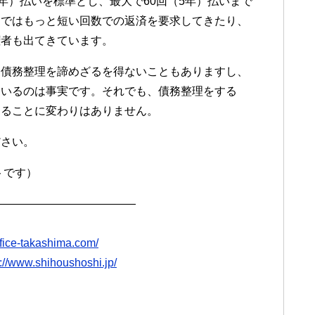
年）払いを標準とし、最大で60回（5年）払いまで
近ではもっと短い回数での返済を要求してきたり、
権者も出てきています。
る債務整理を諦めざるを得ないこともありますし、
ているのは事実です。それでも、債務整理をする
あることに変わりはありません。
ださい。
トです）
—————————————
ffice-takashima.com/
p://www.shihoushoshi.jp/