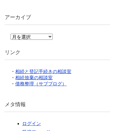
アーカイブ
ア
ー
カ
リンク
イ
ブ
・
相続と登記手続きの相談室
・
相続放棄の相談室
・
債務整理（サブブログ）
メタ情報
ログイン