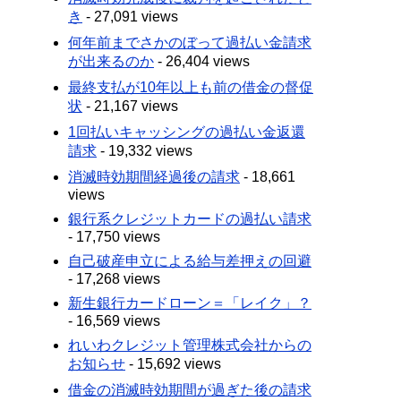
き
- 27,091 views
何年前までさかのぼって過払い金請求
が出来るのか
- 26,404 views
最終支払が10年以上も前の借金の督促
状
- 21,167 views
1回払いキャッシングの過払い金返還
請求
- 19,332 views
消滅時効期間経過後の請求
- 18,661
views
銀行系クレジットカードの過払い請求
- 17,750 views
自己破産申立による給与差押えの回避
- 17,268 views
新生銀行カードローン＝「レイク」？
- 16,569 views
れいわクレジット管理株式会社からの
お知らせ
- 15,692 views
借金の消滅時効期間が過ぎた後の請求