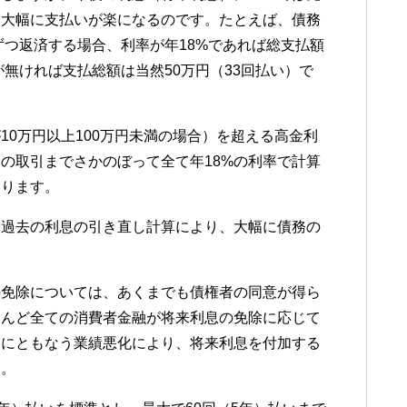
り大幅に支払いが楽になるのです。たとえば、債務
ずつ返済する場合、利率が年18%であれば総支払額
が無ければ支払総額は当然50万円（33回払い）で
10万円以上100万円未満の場合）を超える高金利
の取引までさかのぼって全て年18%の利率で計算
なります。
、過去の利息の引き直し計算により、大幅に債務の
の免除については、あくまでも債権者の同意が得ら
とんど全ての消費者金融が将来利息の免除に応じて
増にともなう業績悪化により、将来利息を付加する
す。