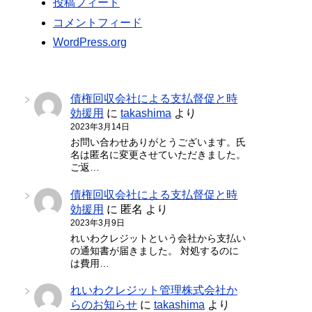
投稿フィード
コメントフィード
WordPress.org
債権回収会社による支払督促と時
効援用
に
takashima
より
2023年3月14日
お問い合わせありがとうございます。氏
名は匿名に変更させていただきました。
ご返…
債権回収会社による支払督促と時
効援用
に
匿名
より
2023年3月9日
れいわクレジットという会社から支払い
の通知書が届きました。 対処するのに
は費用…
れいわクレジット管理株式会社か
らのお知らせ
に
takashima
より