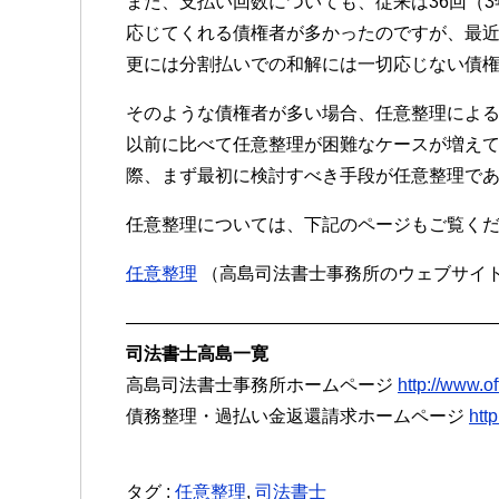
また、支払い回数についても、従来は36回（3
応じてくれる債権者が多かったのですが、最
更には分割払いでの和解には一切応じない債
そのような債権者が多い場合、任意整理によ
以前に比べて任意整理が困難なケースが増え
際、まず最初に検討すべき手段が任意整理で
任意整理については、下記のページもご覧く
任意整理
（高島司法書士事務所のウェブサイ
————————————————————
司法書士高島一寛
高島司法書士事務所ホームページ
http://www.o
債務整理・過払い金返還請求ホームページ
htt
タグ :
任意整理
,
司法書士