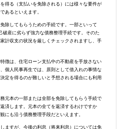
定を得る（支払いを免除される）には様々な要件が
法であるといえます。
部免除してもらうための手続です。一部といって
己破産に劣らず強力な債務整理手続です。そのた
に家計収支の状況を厳しくチェックされますし、手
。
な特徴は、住宅ローン支払中の不動産を手放さない
た、個人民事再生では、原則として借入れの事情な
可決定を得るのが難しいと予想される場合にも利用
債務元本の一部または全部を免除してもらう手続で
を返済します。元本の全てを返済するわけですか
理観にも沿う債務整理手段だといえます。
済しますが、今後の利息（将来利息）については免