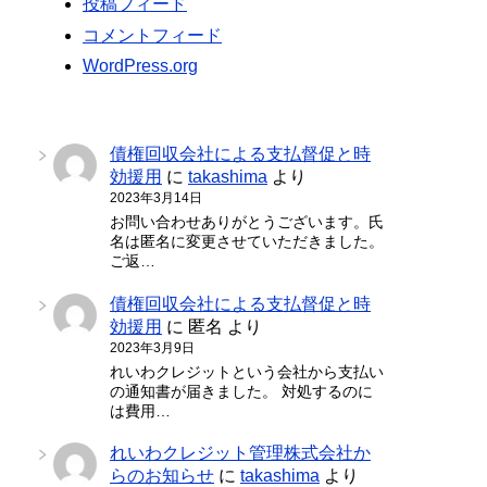
投稿フィード
コメントフィード
WordPress.org
債権回収会社による支払督促と時
効援用
に
takashima
より
2023年3月14日
お問い合わせありがとうございます。氏
名は匿名に変更させていただきました。
ご返…
債権回収会社による支払督促と時
効援用
に
匿名
より
2023年3月9日
れいわクレジットという会社から支払い
の通知書が届きました。 対処するのに
は費用…
れいわクレジット管理株式会社か
らのお知らせ
に
takashima
より