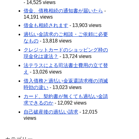
- 14,525 views
借金、債務相続の通知書が届いたら
-
14,191 views
借金も相続されます
- 13,903 views
過払い金請求のご相談・ご依頼に必要
なもの
- 13,818 views
クレジットカードのショッピング枠の
現金化は違法？
- 13,724 views
法テラスによる司法書士費用の立て替
え
- 13,026 views
借入債務と過払い金返還請求権の消滅
時効の違い
- 13,023 views
カード、契約書が無くても過払い金請
求できるのか
- 12,092 views
自己破産後の過払い請求
- 12,015
views