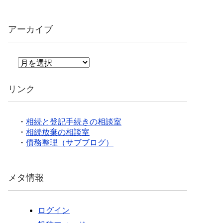
アーカイブ
ア
ー
カ
リンク
イ
ブ
・
相続と登記手続きの相談室
・
相続放棄の相談室
・
債務整理（サブブログ）
メタ情報
ログイン