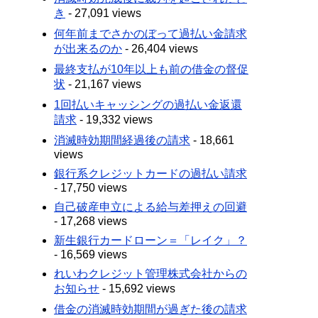
き
- 27,091 views
何年前までさかのぼって過払い金請求
が出来るのか
- 26,404 views
最終支払が10年以上も前の借金の督促
状
- 21,167 views
1回払いキャッシングの過払い金返還
請求
- 19,332 views
消滅時効期間経過後の請求
- 18,661
views
銀行系クレジットカードの過払い請求
- 17,750 views
自己破産申立による給与差押えの回避
- 17,268 views
新生銀行カードローン＝「レイク」？
- 16,569 views
れいわクレジット管理株式会社からの
お知らせ
- 15,692 views
借金の消滅時効期間が過ぎた後の請求