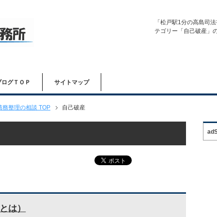
「松戸駅1分の高島司法
テゴリー「自己破産」
ブログＴＯＰ
サイトマップ
務整理の相談 TOP
自己破産
ad
とは）