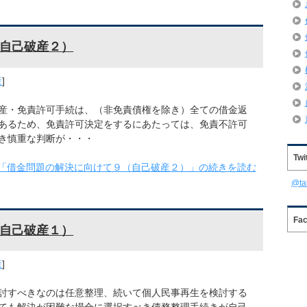
自己破産２）
産
]
産・免責許可手続は、（非免責債権を除き）全ての借金返
あるため、免責許可決定をするにあたっては、免責不許可
き慎重な判断が・・・
Twi
「借金問題の解決に向けて９（自己破産２）」の続きを読む
@t
Fa
自己破産１）
産
]
討すべきなのは任意整理、続いて個人民事再生を検討する