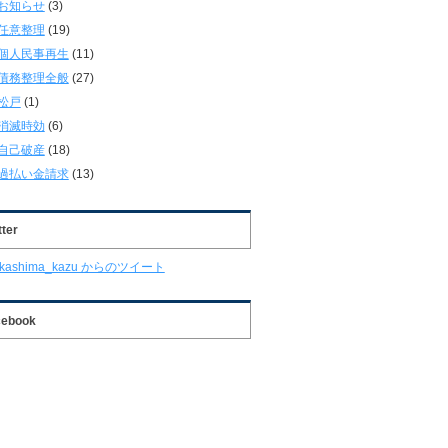
お知らせ
(3)
任意整理
(19)
個人民事再生
(11)
債務整理全般
(27)
松戸
(1)
消滅時効
(6)
自己破産
(18)
過払い金請求
(13)
tter
akashima_kazu からのツイート
cebook