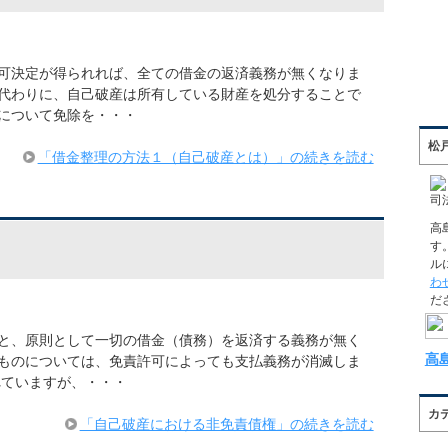
可決定が得られれば、全ての借金の返済義務が無くなりま
代わりに、自己破産は所有している財産を処分することで
について免除を・・・
松
「借金整理の方法１（自己破産とは）」の続きを読む
司
高
す
ル
わ
だ
と、原則として一切の借金（債務）を返済する義務が無く
高
ものについては、免責許可によっても支払義務が消滅しま
れていますが、・・・
カ
「自己破産における非免責債権」の続きを読む