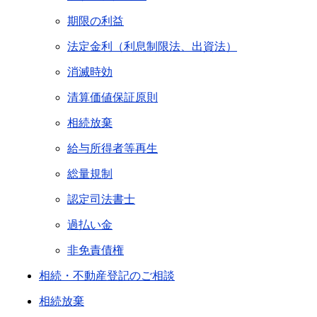
期限の利益
法定金利（利息制限法、出資法）
消滅時効
清算価値保証原則
相続放棄
給与所得者等再生
総量規制
認定司法書士
過払い金
非免責債権
相続・不動産登記のご相談
相続放棄