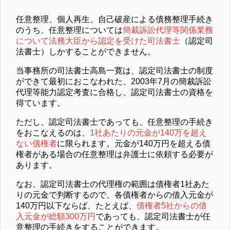
任意整理、個人再生、自己破産による債務整理手続き
のうち、任意整理については
簡裁訴訟代理等関係業務
について法務大臣から認定を受けた司法書士
（認定司
法書士）しかすることができません。
当事務所の司法書士高島一寛は、認定司法書士の制度
ができて最初におこなわれた、2003年7月の簡裁訴訟
代理等能力認定考査に合格し、認定司法書士の資格を
得ています。
ただし、認定司法書士であっても、任意整理の手続き
をおこなえるのは、
1社あたりの元金が140万を超え
ない債権者
に限られます。元金が140万円を超える債
権者がある場合の任意整理は弁護士に依頼する必要が
あります。
なお、認定司法書士の代理権の範囲は債権者1社あた
りの元金で判断するので、各債権者からの借入元金が
140万円以下ならば、たとえば、
債権者5社からの借
入元金が総額300万円
であっても、認定司法書士が任
意整理の手続きをすることができます。