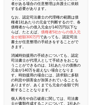
者がある場合の任意整理は弁護士に依頼
する必要があります。
なお、認定司法書士の代理権の範囲は債
権者1社あたりの元金で判断するので、各
債権者からの借入元金が140万円以下な
らば、たとえば、
債権者5社からの借入元
金が総額300万円
であっても、認定司法
書士が任意整理の手続きをすることがで
きます。
消滅時効援用の手続きについても、認定
司法書士が代理人として手続きをおこな
うことができるのは、1社あたりの債務の
元金が140万を超えない場合となりま
す。時効援用の場合には、請求額に多額
の利息や損害金が加算されていることも
ありますが、あくまでも元金の金額で判
断することとなります。
個人再生や自己破産に関しては、司法書
士が書類作成することについて、1社あた