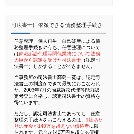
司法書士に依頼できる債務整理手続き
任意整理、個人再生、自己破産による債
務整理手続きのうち、任意整理について
は
簡裁訴訟代理等関係業務について法務
大臣から認定を受けた司法書士
（認定司
法書士）しかすることができません。
当事務所の司法書士高島一寛は、認定司
法書士の制度ができて最初におこなわれ
た、2003年7月の簡裁訴訟代理等能力認
定考査に合格し、認定司法書士の資格を
得ています。
ただし、認定司法書士であっても、任意
整理の手続きをおこなえるのは、
1社あた
りの元金が140万を超えない債権者
に限
られます。元金が140万円を超える債権