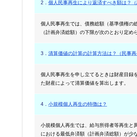
2．
個人民事再生により返済すべき額は？（
個人民事再生では、債務総額（基準債権の
（計画弁済総額）の下限が次のとおり定め
3．
清算価値の計算の計算方法は？（民事再
個人民事再生を申し立てるときは財産目録
た財産によって清算価値を算出します。
4．
小規模個人再生の特徴は？
小規模個人再生では、給与所得者等再生と
における最低弁済額（計画弁済総額）が少