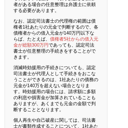
者がある場合の任意整理は弁護士に依頼
する必要があります。
なお、認定司法書士の代理権の範囲は債
権者1社あたりの元金で判断するので、各
債権者からの借入元金が140万円以下な
らば、たとえば、
債権者5社からの借入元
金が総額300万円
であっても、認定司法
書士が任意整理の手続きをすることがで
きます。
消滅時効援用の手続きについても、認定
司法書士が代理人として手続きをおこな
うことができるのは、1社あたりの債務の
元金が140万を超えない場合となりま
す。時効援用の場合には、請求額に多額
の利息や損害金が加算されていることも
ありますが、あくまでも元金の金額で判
断することとなります。
個人再生や自己破産に関しては、司法書
士が書類作成することについて、1社あた