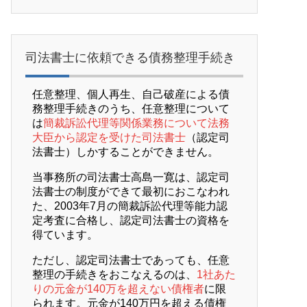
司法書士に依頼できる債務整理手続き
任意整理、個人再生、自己破産による債
務整理手続きのうち、任意整理について
は
簡裁訴訟代理等関係業務について法務
大臣から認定を受けた司法書士
（認定司
法書士）しかすることができません。
当事務所の司法書士高島一寛は、認定司
法書士の制度ができて最初におこなわれ
た、2003年7月の簡裁訴訟代理等能力認
定考査に合格し、認定司法書士の資格を
得ています。
ただし、認定司法書士であっても、任意
整理の手続きをおこなえるのは、
1社あた
りの元金が140万を超えない債権者
に限
られます。元金が140万円を超える債権