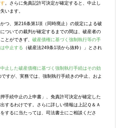
ます
。さらに免責記許可決定が確定すると、中止し
を失います。
かつ、第216条第1項（同時廃止）の規定による破
てについての裁判が確定するまでの間は、破産者の
ることができず、
破産債権に基づく強制執行等の手
のは中止する
（破産法249条1項から抜粋）」とされ
、
中止した破産債権に基づく強制執行手続はその効
るのですが、実務では、強制執行手続きの中止、およ
差押手続中止の上申書」、免責許可決定が確定した
提出するわけです。さらに詳しい情報は上記Ｑ＆Ａ
きをするに当たっては、司法書士にご相談くださ