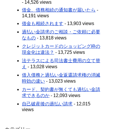
- 14,526 views
借金、債務相続の通知書が届いたら
-
14,191 views
借金も相続されます
- 13,903 views
過払い金請求のご相談・ご依頼に必要
なもの
- 13,818 views
クレジットカードのショッピング枠の
現金化は違法？
- 13,725 views
法テラスによる司法書士費用の立て替
え
- 13,028 views
借入債務と過払い金返還請求権の消滅
時効の違い
- 13,023 views
カード、契約書が無くても過払い金請
求できるのか
- 12,093 views
自己破産後の過払い請求
- 12,015
views