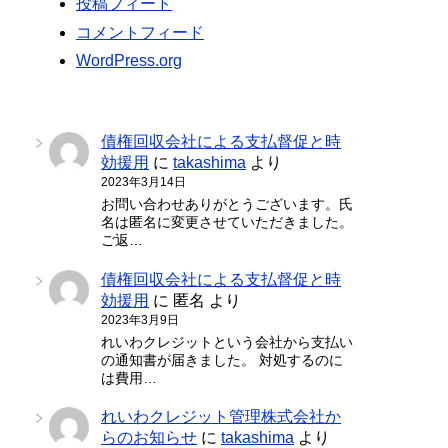
投稿フィード
コメントフィード
WordPress.org
債権回収会社による支払督促と時
効援用
に
takashima
より
2023年3月14日
お問い合わせありがとうございます。氏
名は匿名に変更させていただきました。
ご返…
債権回収会社による支払督促と時
効援用
に
匿名
より
2023年3月9日
れいわクレジットという会社から支払い
の通知書が届きました。 対処するのに
は費用…
れいわクレジット管理株式会社か
らのお知らせ
に
takashima
より