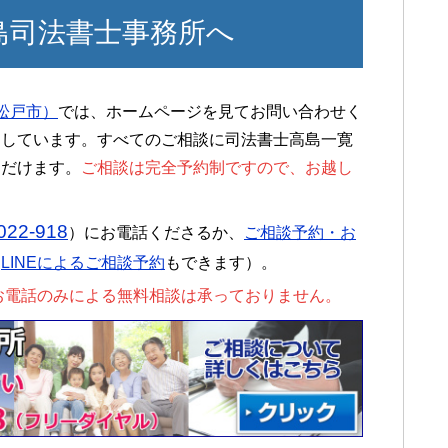
島司法書士事務所へ
松戸市）
では、ホームページを見てお問い合わせく
にしています。すべてのご相談に司法書士高島一寛
ただけます。
ご相談は完全予約制ですので、お越し
022-918
）にお電話くださるか、
ご相談予約・お
（
LINEによるご相談予約
もできます）。
お電話のみによる無料相談は承っておりません。