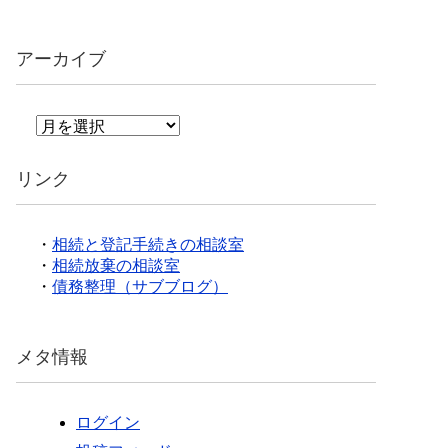
アーカイブ
ア
ー
カ
リンク
イ
ブ
・
相続と登記手続きの相談室
・
相続放棄の相談室
・
債務整理（サブブログ）
メタ情報
ログイン