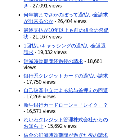
き
- 27,091 views
何年前までさかのぼって過払い金請求
が出来るのか
- 26,404 views
最終支払が10年以上も前の借金の督促
状
- 21,167 views
1回払いキャッシングの過払い金返還
請求
- 19,332 views
消滅時効期間経過後の請求
- 18,661
views
銀行系クレジットカードの過払い請求
- 17,750 views
自己破産申立による給与差押えの回避
- 17,269 views
新生銀行カードローン＝「レイク」？
- 16,571 views
れいわクレジット管理株式会社からの
お知らせ
- 15,692 views
借金の消滅時効期間が過ぎた後の請求