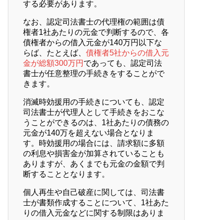
する必要があります。
なお、認定司法書士の代理権の範囲は債
権者1社あたりの元金で判断するので、各
債権者からの借入元金が140万円以下な
らば、たとえば、
債権者5社からの借入元
金が総額300万円
であっても、認定司法
書士が任意整理の手続きをすることがで
きます。
消滅時効援用の手続きについても、認定
司法書士が代理人として手続きをおこな
うことができるのは、1社あたりの債務の
元金が140万を超えない場合となりま
す。時効援用の場合には、請求額に多額
の利息や損害金が加算されていることも
ありますが、あくまでも元金の金額で判
断することとなります。
個人再生や自己破産に関しては、司法書
士が書類作成することについて、1社あた
りの借入元金などに関する制限はありま