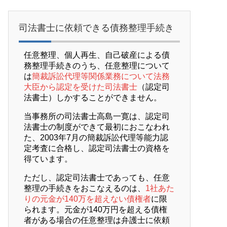
司法書士に依頼できる債務整理手続き
任意整理、個人再生、自己破産による債
務整理手続きのうち、任意整理について
は
簡裁訴訟代理等関係業務について法務
大臣から認定を受けた司法書士
（認定司
法書士）しかすることができません。
当事務所の司法書士高島一寛は、認定司
法書士の制度ができて最初におこなわれ
た、2003年7月の簡裁訴訟代理等能力認
定考査に合格し、認定司法書士の資格を
得ています。
ただし、認定司法書士であっても、任意
整理の手続きをおこなえるのは、
1社あた
りの元金が140万を超えない債権者
に限
られます。元金が140万円を超える債権
者がある場合の任意整理は弁護士に依頼