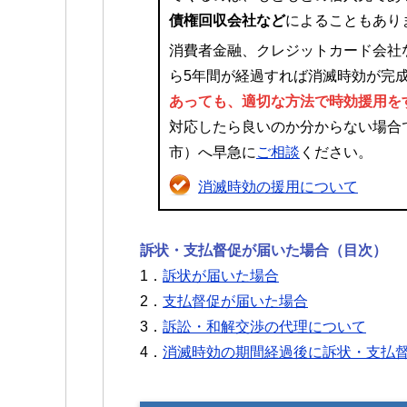
債権回収会社など
によることもあり
消費者金融、クレジットカード会社
ら5年間が経過すれば消滅時効が完
あっても、適切な方法で時効援用を
対応したら良いのか分からない場合
市）へ早急に
ご相談
ください。
消滅時効の援用について
訴状・支払督促が届いた場合（目次）
1．
訴状が届いた場合
2．
支払督促が届いた場合
3．
訴訟・和解交渉の代理について
4．
消滅時効の期間経過後に訴状・支払