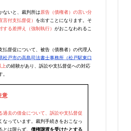
かないと、裁判所は
原告（債権者）の言い分
宣言付支払督促）
を出すことになります。そ
対する差押え（強制執行）
がおこなわれるこ
支払督促について、被告（債務者）の代理人
県松戸市の高島司法書士事務所（松戸駅東口
以上
の経験があり、訴訟や支払督促への対応
す。
注意
る過去の借金について、訴訟や支払督促
くなっています。裁判手続きをおこなっ
るとは限らず、
債権譲渡を受けたとする