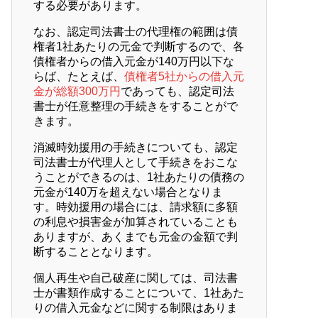
する必要があります。
なお、認定司法書士の代理権の範囲は債
権者1社あたりの元金で判断するので、各
債権者からの借入元金が140万円以下な
らば、たとえば、
債権者5社からの借入元
金が総額300万円
であっても、認定司法
書士が任意整理の手続きをすることがで
きます。
消滅時効援用の手続きについても、認定
司法書士が代理人として手続きをおこな
うことができるのは、1社あたりの債務の
元金が140万を超えない場合となりま
す。時効援用の場合には、請求額に多額
の利息や損害金が加算されていることも
ありますが、あくまでも元金の金額で判
断することとなります。
個人再生や自己破産に関しては、司法書
士が書類作成することについて、1社あた
りの借入元金などに関する制限はありま