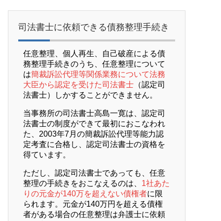
司法書士に依頼できる債務整理手続き
任意整理、個人再生、自己破産による債
務整理手続きのうち、任意整理について
は
簡裁訴訟代理等関係業務について法務
大臣から認定を受けた司法書士
（認定司
法書士）しかすることができません。
当事務所の司法書士高島一寛は、認定司
法書士の制度ができて最初におこなわれ
た、2003年7月の簡裁訴訟代理等能力認
定考査に合格し、認定司法書士の資格を
得ています。
ただし、認定司法書士であっても、任意
整理の手続きをおこなえるのは、
1社あた
りの元金が140万を超えない債権者
に限
られます。元金が140万円を超える債権
者がある場合の任意整理は弁護士に依頼