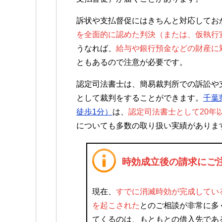
訴状や支払督促にはきちんと対応してお
を全面的に認めた判決（または、仮執行
うなれば、
給与や銀行預金などの財産に
ともあるので注意が必要です。
認定司法書士は、簡易裁判所での訴訟や
として裁判をすることができます。
千葉
徒歩1分）
は、
認定司法書士として20年
についても多数の取り扱い実績がありま
時効成立後の請求にご
現在、
すでに消滅時効が完成してい
を起こされた
とのご相談が非常に多
てくるのは、もともとの借入先であ