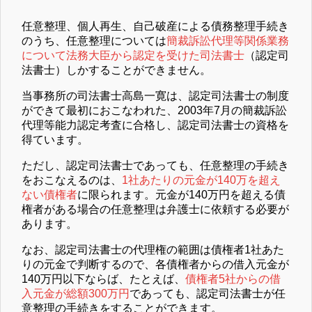
任意整理、個人再生、自己破産による債務整理手続き
のうち、任意整理については
簡裁訴訟代理等関係業務
について法務大臣から認定を受けた司法書士
（認定司
法書士）しかすることができません。
当事務所の司法書士高島一寛は、認定司法書士の制度
ができて最初におこなわれた、2003年7月の簡裁訴訟
代理等能力認定考査に合格し、認定司法書士の資格を
得ています。
ただし、認定司法書士であっても、任意整理の手続き
をおこなえるのは、
1社あたりの元金が140万を超え
ない債権者
に限られます。元金が140万円を超える債
権者がある場合の任意整理は弁護士に依頼する必要が
あります。
なお、認定司法書士の代理権の範囲は債権者1社あた
りの元金で判断するので、各債権者からの借入元金が
140万円以下ならば、たとえば、
債権者5社からの借
入元金が総額300万円
であっても、認定司法書士が任
意整理の手続きをすることができます。