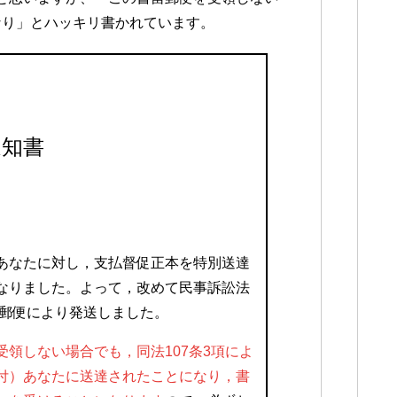
なり」とハッキリ書かれています。
通知書
あなたに対し，支払督促正本を特別送達
なりました。よって，改めて民事訴訟法
留郵便により発送しました。
領しない場合でも，同法107条3項によ
付）あなたに送達されたことになり，書