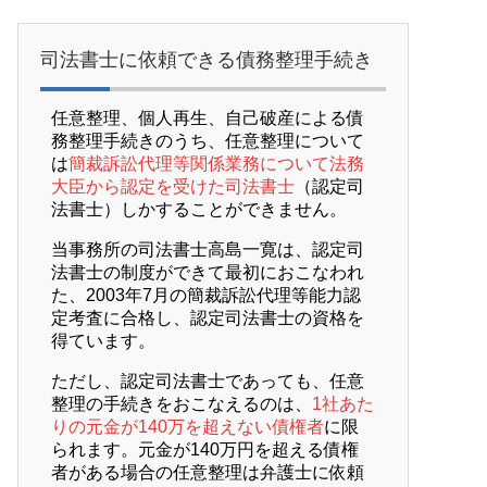
司法書士に依頼できる債務整理手続き
任意整理、個人再生、自己破産による債
務整理手続きのうち、任意整理について
は
簡裁訴訟代理等関係業務について法務
大臣から認定を受けた司法書士
（認定司
法書士）しかすることができません。
当事務所の司法書士高島一寛は、認定司
法書士の制度ができて最初におこなわれ
た、2003年7月の簡裁訴訟代理等能力認
定考査に合格し、認定司法書士の資格を
得ています。
ただし、認定司法書士であっても、任意
整理の手続きをおこなえるのは、
1社あた
りの元金が140万を超えない債権者
に限
られます。元金が140万円を超える債権
者がある場合の任意整理は弁護士に依頼