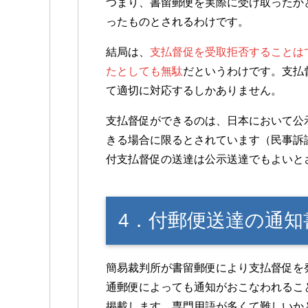
つまり、書留郵便を実際に受け取ったか
ったものとされるわけです。
結局は、
支払督促を受取拒否することは
たとしても無駄
だというわけです。支払
て適切に対応するしかありません。
支払督促ができるのは、日本において公
きる場合に限るとされています（民事訴訟
付支払督促の送達は公示送達でもよいと
4．付郵便送達の通知
簡易裁判所が書留郵便により支払督促を
通郵便によっても通知がおこなわれるこ
掲載します。専門用語が多くて難しいか