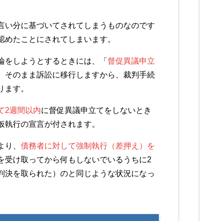
言い分に基づいてされてしまうものなのです
認めたことにされてしまいます。
論をしようとするときには、「
督促異議申立
、そのまま訴訟に移行しますから、裁判手続
ります。
て2週間以内
に督促異議申立てをしないとき
仮執行の宣言が付されます。
より、
債務者に対して強制執行（差押え）を
を受け取ってから何もしないでいるうちに2
判決を取られた）のと同じような状況になっ