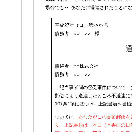
場合でも･･･あなたに送達されたことに
平成27年（ロ）第××××号
債務者 ○○ ○○ 様
債権者 ○○株式会社
債務者 ○○ ○○
上記当事者間の督促事件について，
郵便により送達したところ不送達に
107条1項に基づき，上記書類を書
ついては，
あなたがこの書留郵便を受
り，上記書類は，本日（本書面の日