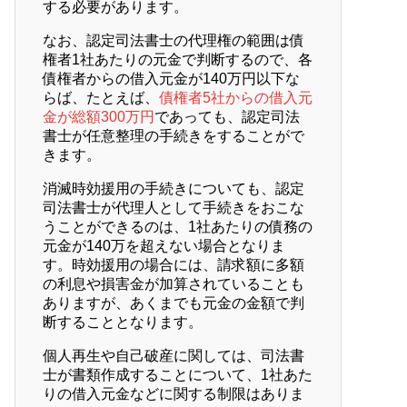
する必要があります。
なお、認定司法書士の代理権の範囲は債
権者1社あたりの元金で判断するので、各
債権者からの借入元金が140万円以下な
らば、たとえば、
債権者5社からの借入元
金が総額300万円
であっても、認定司法
書士が任意整理の手続きをすることがで
きます。
消滅時効援用の手続きについても、認定
司法書士が代理人として手続きをおこな
うことができるのは、1社あたりの債務の
元金が140万を超えない場合となりま
す。時効援用の場合には、請求額に多額
の利息や損害金が加算されていることも
ありますが、あくまでも元金の金額で判
断することとなります。
個人再生や自己破産に関しては、司法書
士が書類作成することについて、1社あた
りの借入元金などに関する制限はありま