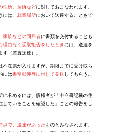
の住所、居所など
に対しておこなわれます。
きには、
就業場所
において送達することもで
、
家族などの同居者
に書類を交付することも
な理由なく受取拒否をしたとき
には、送達を
ます（差置送達）。
は不在票が入りますが、期限までに受け取ら
的には
書留郵便等に付して発送
してもらうこ
所に求めるには、債権者が「申立書記載の住
住していることを確認した」ことの報告をし
時点で、送達があった
ものとみなされます。