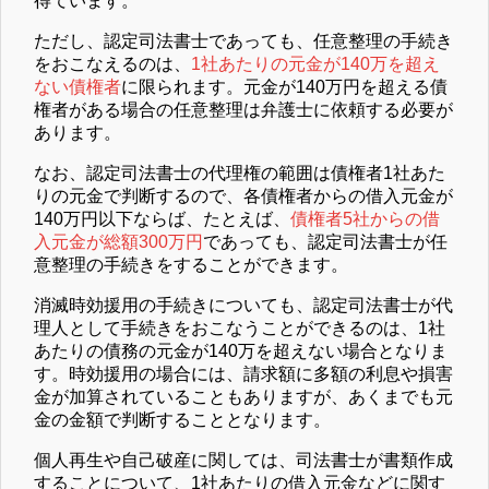
得ています。
ただし、認定司法書士であっても、任意整理の手続き
をおこなえるのは、
1社あたりの元金が140万を超え
ない債権者
に限られます。元金が140万円を超える債
権者がある場合の任意整理は弁護士に依頼する必要が
あります。
なお、認定司法書士の代理権の範囲は債権者1社あた
りの元金で判断するので、各債権者からの借入元金が
140万円以下ならば、たとえば、
債権者5社からの借
入元金が総額300万円
であっても、認定司法書士が任
意整理の手続きをすることができます。
消滅時効援用の手続きについても、認定司法書士が代
理人として手続きをおこなうことができるのは、1社
あたりの債務の元金が140万を超えない場合となりま
す。時効援用の場合には、請求額に多額の利息や損害
金が加算されていることもありますが、あくまでも元
金の金額で判断することとなります。
個人再生や自己破産に関しては、司法書士が書類作成
することについて、1社あたりの借入元金などに関す