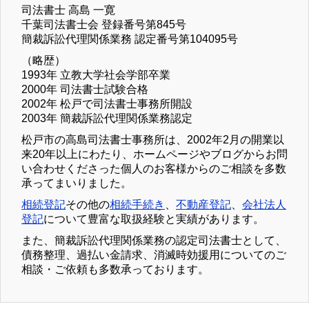
司法書士 高島 一寛
千葉司法書士会 登録番号第845号
簡裁訴訟代理関係業務 認定番号第104095号
（略歴）
1993年 立教大学社会学部卒業
2000年 司法書士試験合格
2002年 松戸で司法書士事務所開設
2003年 簡裁訴訟代理関係業務認定
松戸市の高島司法書士事務所は、2002年2月の開業以
来20年以上にわたり、ホームページやブログからお問
い合わせくださった個人のお客様からのご相談を多数
承ってまいりました。
相続登記
その他の
相続手続き
、
不動産登記
、
会社法人
登記
について豊富な取扱経験と実績があります。
また、簡裁訴訟代理関係業務の認定司法書士として、
債務整理、過払い金請求、消滅時効援用についてのご
相談・ご依頼も多数承っております。